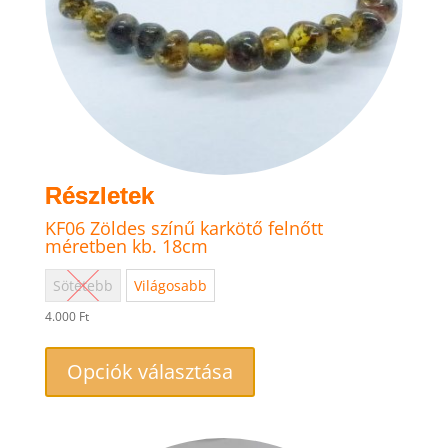
KF06 Zöldes színű karkötő felnőtt
méretben kb. 18cm
Sötétebb
Világosabb
4.000
Ft
Ennek
a
Opciók választása
terméknek
több
variációja