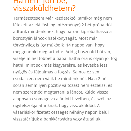
Ha nem jön be,
visszaküldhetem?
Természetesen! Már kezdetektől (amikor még nem
létezett az elállási jog intézménye) 2 hét próbaidőt
adtunk mindenkinek, hogy bátran kipróbálhassa a
borostyán láncok hatékonyságát. Most már
törvényileg is így működik, 14 napod van, hogy
meggondold megtartod-e. Addig használd bátran,
viselje minél többet a baba, hátha őrá is olyan jól fog
hatni, mint sok más kisgyerekre, és kevésbé lesz
nyűgös és fájdalmas a fogzás. Sajnos ez sem
csodaszer, nem válik be mindenkinél. Ha a 2 hét
során semmilyen pozitív változást nem észlelsz, és
nem szeretnéd megtartani a láncot, küldd vissza
alaposan csomagolva ajánlott levélben, és szólj az
ügyfélszolgálatunknak, hogy visszaküldöd. A
vásárláskor fizetett összeget néhány napon belül
visszatérítjük a bankkártyádra vagy átutaljuk.