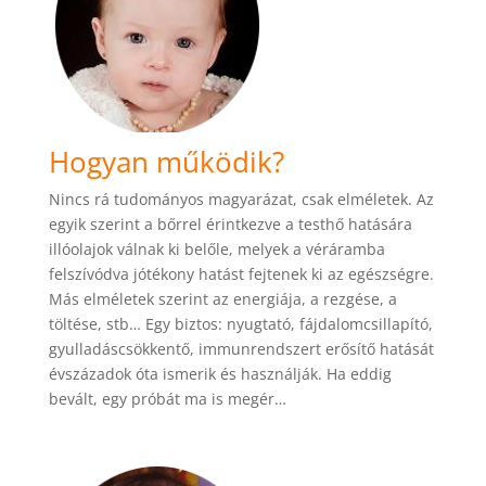
Hogyan működik?
Nincs rá tudományos magyarázat, csak elméletek. Az
egyik szerint a bőrrel érintkezve a testhő hatására
illóolajok válnak ki belőle, melyek a véráramba
felszívódva jótékony hatást fejtenek ki az egészségre.
Más elméletek szerint az energiája, a rezgése, a
töltése, stb… Egy biztos: nyugtató, fájdalomcsillapító,
gyulladáscsökkentő, immunrendszert erősítő hatását
évszázadok óta ismerik és használják. Ha eddig
bevált, egy próbát ma is megér…