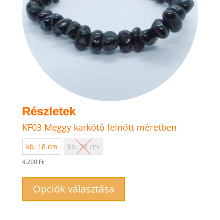
KF03 Meggy karkötő felnőtt méretben
kb. 18 cm
kb. 20 cm
4.200
Ft
Ennek
a
Opciók választása
terméknek
több
variációja