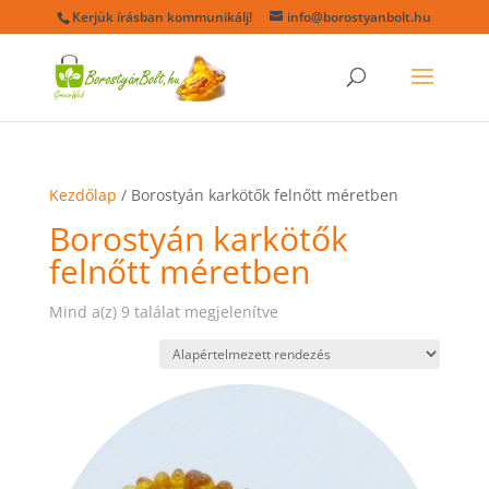
Kerjük írásban kommunikálj!
info@borostyanbolt.hu
Kezdőlap
/ Borostyán karkötők felnőtt méretben
Borostyán karkötők
felnőtt méretben
Mind a(z) 9 találat megjelenítve