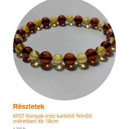
van.
A
változatok
a
termékoldalon
választhatók
ki
KF07 Konyak-méz karkötő felnőtt
méretben kb 18cm
4.200
Ft