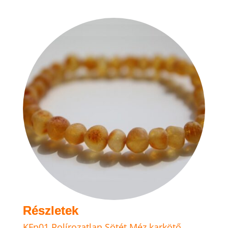
KFp01 Polírozatlan Sötét Méz karkötő