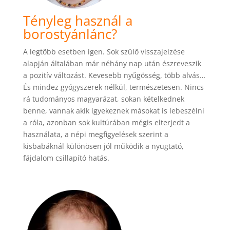
Tényleg használ a
borostyánlánc?
A legtöbb esetben igen. Sok szülő visszajelzése
alapján általában már néhány nap után észreveszik
a pozitív változást. Kevesebb nyűgösség, több alvás…
És mindez gyógyszerek nélkül, természetesen. Nincs
rá tudományos magyarázat, sokan kételkednek
benne, vannak akik igyekeznek másokat is lebeszélni
a róla, azonban sok kultúrában mégis elterjedt a
használata, a népi megfigyelések szerint a
kisbabáknál különösen jól működik a nyugtató,
fájdalom csillapító hatás.