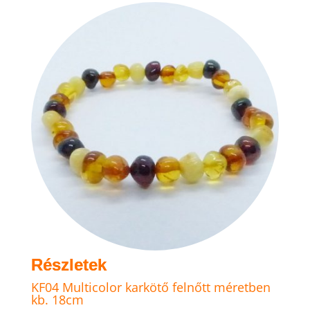
van.
A
változatok
a
termékoldalon
választhatók
ki
KF04 Multicolor karkötő felnőtt méretben
kb. 18cm