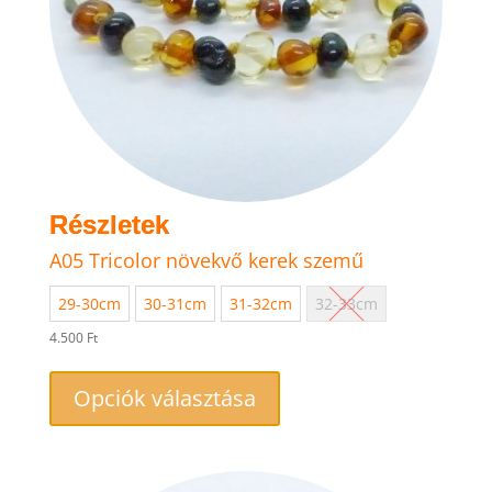
A05 Tricolor növekvő kerek szemű
29-30cm
30-31cm
31-32cm
32-33cm
4.500
Ft
Ennek
a
Opciók választása
terméknek
több
variációja
van.