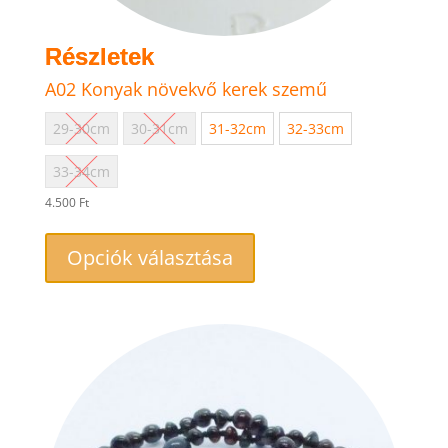
A02 Konyak növekvő kerek szemű
29-30cm
30-31cm
31-32cm
32-33cm
33-34cm
4.500
Ft
Ennek
a
Opciók választása
terméknek
több
variációja
van.
A
változatok
a
termékoldalon