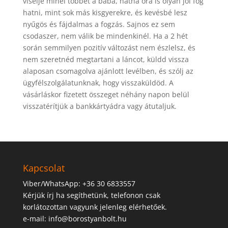
viselje minél többet a baba, hátha őrá is olyan jól fog
hatni, mint sok más kisgyerekre, és kevésbé lesz
nyűgös és fájdalmas a fogzás. Sajnos ez sem
csodaszer, nem válik be mindenkinél. Ha a 2 hét
során semmilyen pozitív változást nem észlelsz, és
nem szeretnéd megtartani a láncot, küldd vissza
alaposan csomagolva ajánlott levélben, és szólj az
ügyfélszolgálatunknak, hogy visszaküldöd. A
vásárláskor fizetett összeget néhány napon belül
visszatérítjük a bankkártyádra vagy átutaljuk.
Kapcsolat
Viber/WhatsApp: +36 30 6833557
Kérjük írj ha segíthetünk, telefonon csak
korlátozottan vagyunk jelenleg elérhetőek.
e-mail: info@borostyanbolt.hu