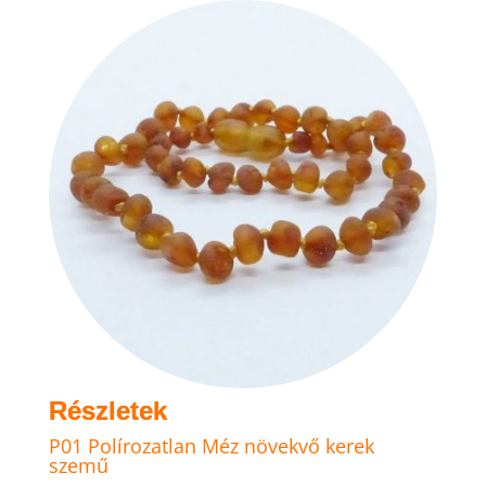
van.
A
változatok
a
termékoldalon
választhatók
ki
P01 Polírozatlan Méz növekvő kerek
szemű