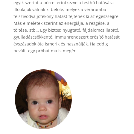
egyik szerint a bőrrel érintkezve a testhő hatására
illóolajok válnak ki belőle, melyek a véráramba
felszívódva jótékony hatást fejtenek ki az egészségre.
Más elméletek szerint az energiája, a rezgése, a
töltése, stb… Egy biztos: nyugtató, fájdalomcsillapító,
gyulladáscsökkentő, immunrendszert erősítő hatását
évszázadok óta ismerik és használják. Ha eddig
bevált, egy próbát ma is megér…