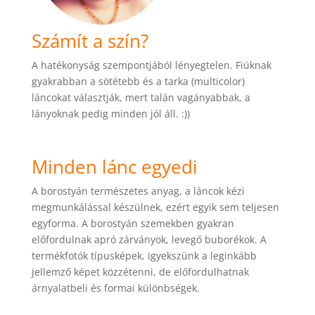
Számít a szín?
A hatékonyság szempontjából lényegtelen. Fiúknak
gyakrabban a sötétebb és a tarka (multicolor)
láncokat választják, mert talán vagányabbak, a
lányoknak pedig minden jól áll. :))
Minden lánc egyedi
A borostyán természetes anyag, a láncok kézi
megmunkálással készülnek, ezért egyik sem teljesen
egyforma. A borostyán szemekben gyakran
előfordulnak apró zárványok, levegő buborékok. A
termékfotók típusképek, igyekszünk a leginkább
jellemző képet közzétenni, de előfordulhatnak
árnyalatbeli és formai különbségek.