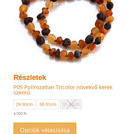
termékoldalon
választhatók
ki
P05 Polírozatlan Tricolor növekvő kerek
szemű
29-30cm
30-31cm
31-32cm
4.500
Ft
Ennek
a
Opciók választása
terméknek