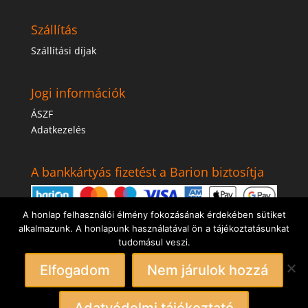
Szállítás
Szállítási díjak
Jogi információk
ÁSZF
Adatkezelés
A bankkártyás fizetést a Barion biztosítja
A honlap felhasználói élmény fokozásának érdekében sütiket
alkalmazunk. A honlapunk használatával ön a tájékoztatásunkat
tudomásul veszi.
Elfogadom
Nem járulok hozzá
Tulajdonos: Greenweb.Kft. A weboldal szövege és