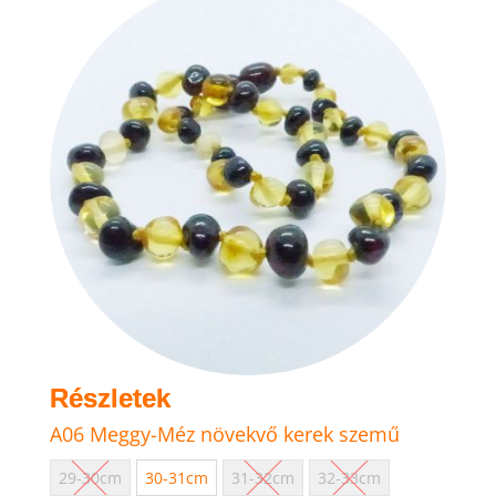
A
változatok
a
termékoldalon
választhatók
ki
A06 Meggy-Méz növekvő kerek szemű
29-30cm
30-31cm
31-32cm
32-33cm