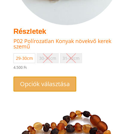
P02 Polírozatlan Konyak növekvő kerek
szemű
29-30cm
30-31cm
31-32cm
4.500
Ft
Ennek
a
Opciók választása
terméknek
több
variációja
van.
A
változatok
a