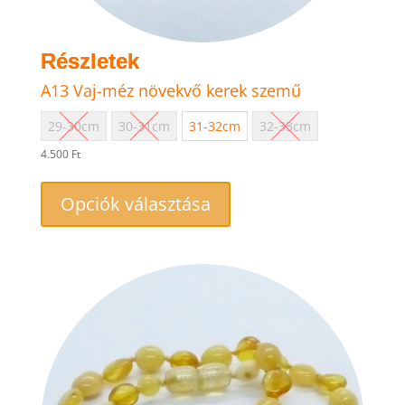
A13 Vaj-méz növekvő kerek szemű
29-30cm
30-31cm
31-32cm
32-33cm
4.500
Ft
Ennek
a
Opciók választása
terméknek
több
variációja
van.
A
változatok
a
termékoldalon
választhatók
ki