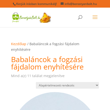
Kerjük írásban kommunikálj!
info@borostyanbolt.hu
Kezdőlap
/ Babaláncok a fogzási fájdalom
enyhítésére
Babaláncok a fogzási
fájdalom enyhítésére
Mind a(z) 11 találat megjelenítve