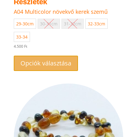
A04 Multicolor növekvő kerek szemű
29-30cm
30-31cm
31-32cm
32-33cm
33-34
4.500
Ft
Ennek
a
Opciók választása
terméknek
több
variációja
van.
A
változatok
a
termékoldalon
választhatók
ki