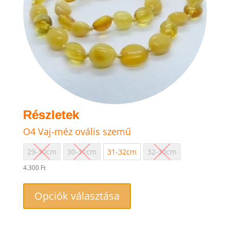
O4 Vaj-méz ovális szemű
29-30cm
30-31cm
31-32cm
32-33cm
4.300
Ft
Ennek
a
Opciók választása
terméknek
több
variációja