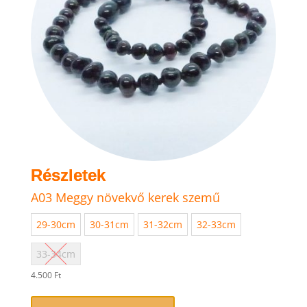
választhatók
ki
A03 Meggy növekvő kerek szemű
29-30cm
30-31cm
31-32cm
32-33cm
33-34cm
4.500
Ft
Ennek
a