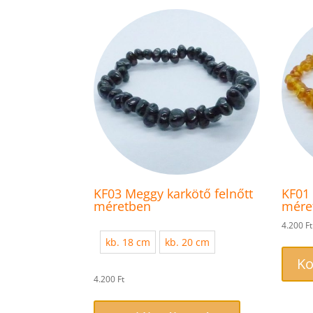
változatok
a
termékoldalon
választhatók
ki
KF03 Meggy karkötő felnőtt
KF01 
méretben
mére
4.200
Ft
kb. 18 cm
kb. 20 cm
Ko
4.200
Ft
Ennek
a