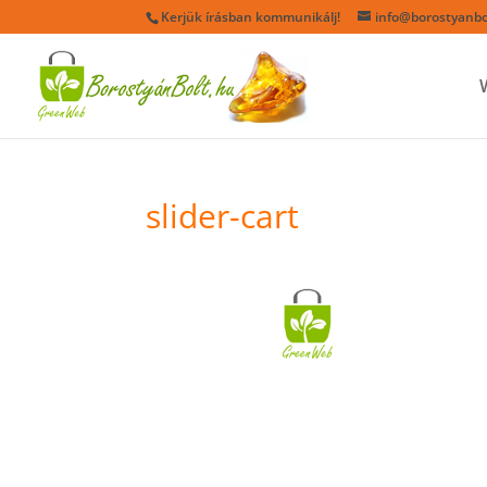
Kerjük írásban kommunikálj!
info@borostyanbo
slider-cart