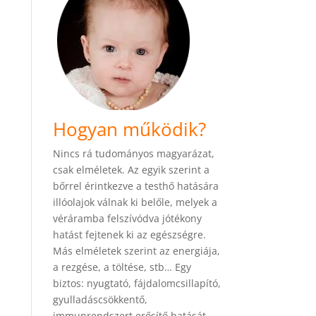
Hogyan működik?
Nincs rá tudományos magyarázat,
csak elméletek. Az egyik szerint a
bőrrel érintkezve a testhő hatására
illóolajok válnak ki belőle, melyek a
véráramba felszívódva jótékony
hatást fejtenek ki az egészségre.
Más elméletek szerint az energiája,
a rezgése, a töltése, stb… Egy
biztos: nyugtató, fájdalomcsillapító,
gyulladáscsökkentő,
immunrendszert erősítő hatását