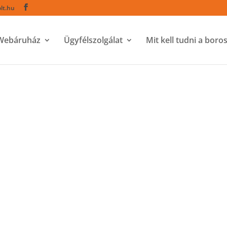
lt.hu
Webáruház
Ügyfélszolgálat
Mit kell tudni a boro