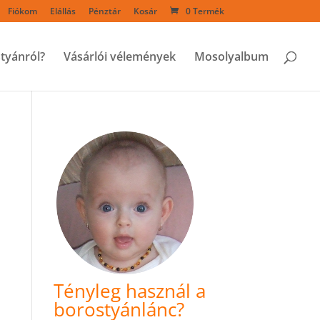
Fiókom
Elállás
Pénztár
Kosár
0 Termék
styánról?
Vásárlói vélemények
Mosolyalbum
Tényleg használ a
borostyánlánc?