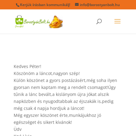
Kerjük írásban kommunikálj!
info@borostyanbolt.hu
Kedves Péter!
Köszönöm a láncot,nagyon szép!
Külön köszönet a gyors postázásért,még soha ilyen
gyorsan nem kaptam meg a rendelt csomagot!Úgy
tűnik a lánc bevált,a kislányom újra jókat alszik
napközben és nyugodtabbak az éjszakák is,pedig
még csak 4 napja hordjuk a láncot!
Még egyszer köszönet érte,munkájukhoz jó
egészséget és sikert kívánok!
Üdv