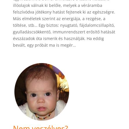
illóolajok válnak ki belőle, melyek a véráramba
felszívódva jótékony hatást fejtenek ki az egészségre.
Más elméletek szerint az energiája, a rezgése, a
töltése, stb… Egy biztos: nyugtató, fájdalomcsillapító,
gyulladáscsökkentő, immunrendszert erősítő hatását
évszázadok óta ismerik és használják. Ha eddig
bevált, egy próbát ma is megér…
Nem veszélyes?