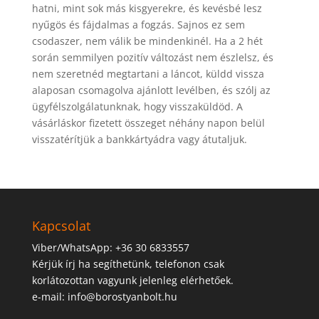
hatni, mint sok más kisgyerekre, és kevésbé lesz
nyűgös és fájdalmas a fogzás. Sajnos ez sem
csodaszer, nem válik be mindenkinél. Ha a 2 hét
során semmilyen pozitív változást nem észlelsz, és
nem szeretnéd megtartani a láncot, küldd vissza
alaposan csomagolva ajánlott levélben, és szólj az
ügyfélszolgálatunknak, hogy visszaküldöd. A
vásárláskor fizetett összeget néhány napon belül
visszatérítjük a bankkártyádra vagy átutaljuk.
Kapcsolat
Viber/WhatsApp: +36 30 6833557
Kérjük írj ha segíthetünk, telefonon csak
korlátozottan vagyunk jelenleg elérhetőek.
e-mail: info@borostyanbolt.hu