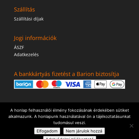
Szállítás
Szállítási díjak
Jogi információk
ÁSZF
Adatkezelés
A bankkártyás fizetést a Barion biztosítja
A honlap felhasználói élmény fokozásának érdekében sütiket
alkalmazunk. A honlapunk használatával ön a tájékoztatásunkat
tudomásul veszi.
Elfogadom
Nem járulok hozzá
Tulajdonos: Greenweb.Kft. A weboldal szövege és