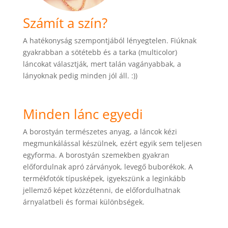
Számít a szín?
A hatékonyság szempontjából lényegtelen. Fiúknak
gyakrabban a sötétebb és a tarka (multicolor)
láncokat választják, mert talán vagányabbak, a
lányoknak pedig minden jól áll. :))
Minden lánc egyedi
A borostyán természetes anyag, a láncok kézi
megmunkálással készülnek, ezért egyik sem teljesen
egyforma. A borostyán szemekben gyakran
előfordulnak apró zárványok, levegő buborékok. A
termékfotók típusképek, igyekszünk a leginkább
jellemző képet közzétenni, de előfordulhatnak
árnyalatbeli és formai különbségek.