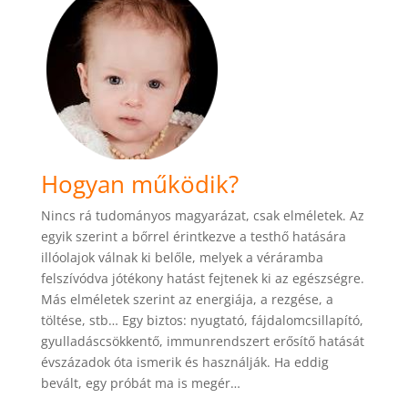
Hogyan működik?
Nincs rá tudományos magyarázat, csak elméletek. Az
egyik szerint a bőrrel érintkezve a testhő hatására
illóolajok válnak ki belőle, melyek a véráramba
felszívódva jótékony hatást fejtenek ki az egészségre.
Más elméletek szerint az energiája, a rezgése, a
töltése, stb… Egy biztos: nyugtató, fájdalomcsillapító,
gyulladáscsökkentő, immunrendszert erősítő hatását
évszázadok óta ismerik és használják. Ha eddig
bevált, egy próbát ma is megér…