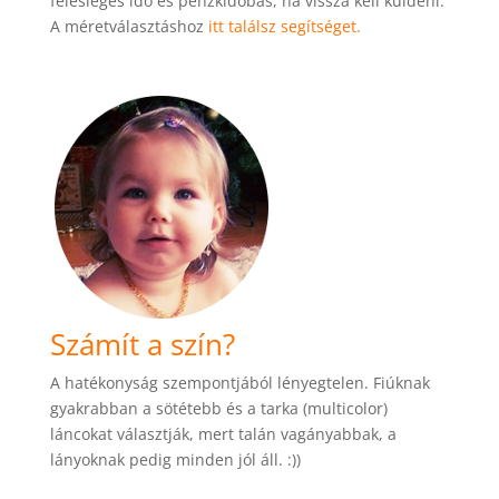
felesleges idő és pénzkidobás, ha vissza kell küldeni.
A méretválasztáshoz
itt találsz segítséget.
Számít a szín?
A hatékonyság szempontjából lényegtelen. Fiúknak
gyakrabban a sötétebb és a tarka (multicolor)
láncokat választják, mert talán vagányabbak, a
lányoknak pedig minden jól áll. :))