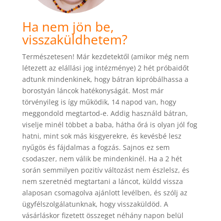
Ha nem jön be,
visszaküldhetem?
Természetesen! Már kezdetektől (amikor még nem
létezett az elállási jog intézménye) 2 hét próbaidőt
adtunk mindenkinek, hogy bátran kipróbálhassa a
borostyán láncok hatékonyságát. Most már
törvényileg is így működik, 14 napod van, hogy
meggondold megtartod-e. Addig használd bátran,
viselje minél többet a baba, hátha őrá is olyan jól fog
hatni, mint sok más kisgyerekre, és kevésbé lesz
nyűgös és fájdalmas a fogzás. Sajnos ez sem
csodaszer, nem válik be mindenkinél. Ha a 2 hét
során semmilyen pozitív változást nem észlelsz, és
nem szeretnéd megtartani a láncot, küldd vissza
alaposan csomagolva ajánlott levélben, és szólj az
ügyfélszolgálatunknak, hogy visszaküldöd. A
vásárláskor fizetett összeget néhány napon belül