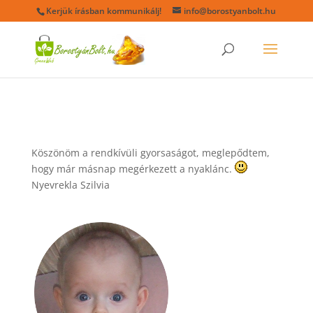
Kerjük írásban kommunikálj!
info@borostyanbolt.hu
Köszönöm a rendkívüli gyorsaságot, meglepődtem,
hogy már másnap megérkezett a nyaklánc.
Nyevrekla Szilvia