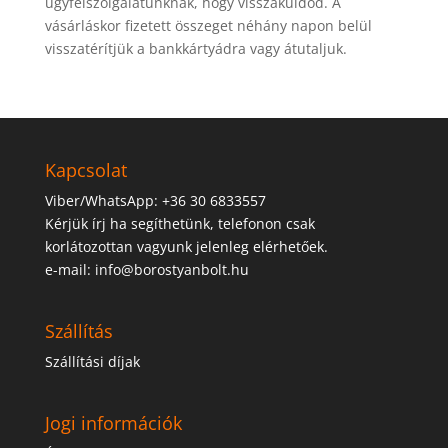
ügyfélszolgálatunknak, hogy visszaküldöd. A
vásárláskor fizetett összeget néhány napon belül
visszatérítjük a bankkártyádra vagy átutaljuk.
Kapcsolat
Viber/WhatsApp: +36 30 6833557
Kérjük írj ha segíthetünk, telefonon csak
korlátozottan vagyunk jelenleg elérhetőek.
e-mail: info@borostyanbolt.hu
Szállítás
Szállítási díjak
Jogi információk