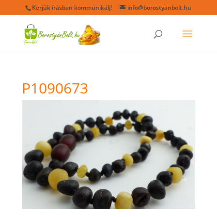
Kerjük írásban kommunikálj!
info@borostyanbolt.hu
P1090673