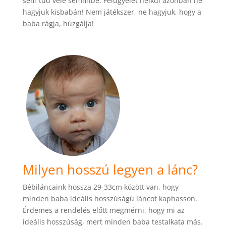
sem tud vele semmibe. Felügyelet nélkül azonban ne
hagyjuk kisbabán! Nem játékszer, ne hagyjuk, hogy a
baba rágja, húzgálja!
Milyen hosszú legyen a lánc?
Bébiláncaink hossza 29-33cm között van, hogy
minden baba ideális hosszúságú láncot kaphasson.
Érdemes a rendelés előtt megmérni, hogy mi az
ideális hosszúság, mert minden baba testalkata más.