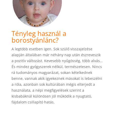
Tényleg használ a
borostyánlánc?
A legtöbb esetben igen. Sok szülő visszajelzése
alapján általában már néhány nap után észreveszik
a pozitív változást. Kevesebb nyűgösség, több alvás…
És mindez gyógyszerek nélkül, természetesen. Nincs
rá tudományos magyarázat, sokan kételkednek
benne, vannak akik igyekeznek másokat is lebeszélni
a róla, azonban sok kultúrában mégis elterjedt a
használata, a népi megfigyelések szerint a
kisbabáknál különösen jól működik a nyugtató,
fájdalom csillapító hatás.