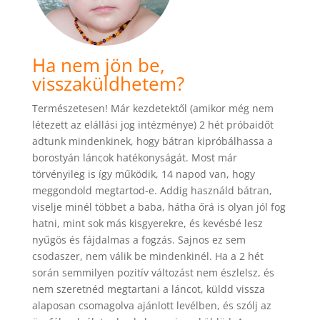
Ha nem jön be,
visszaküldhetem?
Természetesen! Már kezdetektől (amikor még nem
létezett az elállási jog intézménye) 2 hét próbaidőt
adtunk mindenkinek, hogy bátran kipróbálhassa a
borostyán láncok hatékonyságát. Most már
törvényileg is így működik, 14 napod van, hogy
meggondold megtartod-e. Addig használd bátran,
viselje minél többet a baba, hátha őrá is olyan jól fog
hatni, mint sok más kisgyerekre, és kevésbé lesz
nyűgös és fájdalmas a fogzás. Sajnos ez sem
csodaszer, nem válik be mindenkinél. Ha a 2 hét
során semmilyen pozitív változást nem észlelsz, és
nem szeretnéd megtartani a láncot, küldd vissza
alaposan csomagolva ajánlott levélben, és szólj az