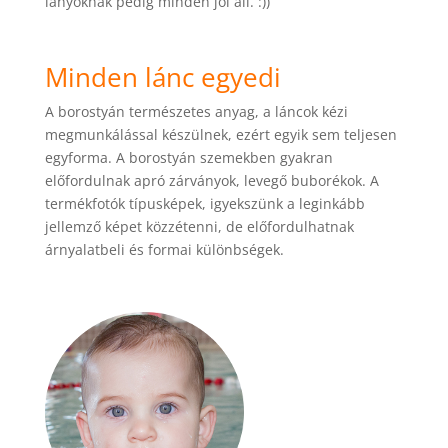
lányoknak pedig minden jól áll. :))
Minden lánc egyedi
A borostyán természetes anyag, a láncok kézi
megmunkálással készülnek, ezért egyik sem teljesen
egyforma. A borostyán szemekben gyakran
előfordulnak apró zárványok, levegő buborékok. A
termékfotók típusképek, igyekszünk a leginkább
jellemző képet közzétenni, de előfordulhatnak
árnyalatbeli és formai különbségek.