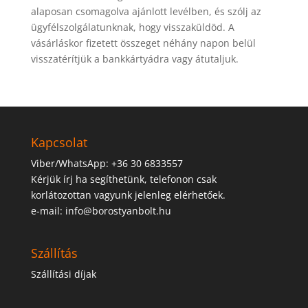
alaposan csomagolva ajánlott levélben, és szólj az
ügyfélszolgálatunknak, hogy visszaküldöd. A
vásárláskor fizetett összeget néhány napon belül
visszatérítjük a bankkártyádra vagy átutaljuk.
Kapcsolat
Viber/WhatsApp: +36 30 6833557
Kérjük írj ha segíthetünk, telefonon csak
korlátozottan vagyunk jelenleg elérhetőek.
e-mail: info@borostyanbolt.hu
Szállítás
Szállítási díjak