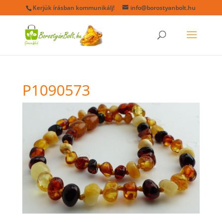
Kerjük írásban kommunikálj!
info@borostyanbolt.hu
P1090573