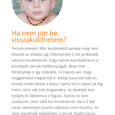
Ha nem jön be,
visszaküldhetem?
Természetesen! Már kezdetektől (amikor még nem
létezett az elállási jog intézménye) 2 hét próbaidőt
adtunk mindenkinek, hogy bátran kipróbálhassa a
borostyán láncok hatékonyságát. Most már
törvényileg is így működik, 14 napod van, hogy
meggondold megtartod-e. Addig használd bátran,
viselje minél többet a baba, hátha őrá is olyan jól fog
hatni, mint sok más kisgyerekre, és kevésbé lesz
nyűgös és fájdalmas a fogzás. Sajnos ez sem
csodaszer, nem válik be mindenkinél. Ha a 2 hét
során semmilyen pozitív változást nem észlelsz, és
nem szeretnéd megtartani a láncot, küldd vissza