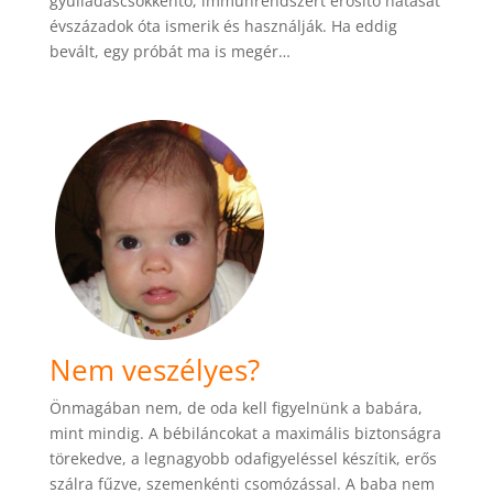
gyulladáscsökkentő, immunrendszert erősítő hatását
évszázadok óta ismerik és használják. Ha eddig
bevált, egy próbát ma is megér…
Nem veszélyes?
Önmagában nem, de oda kell figyelnünk a babára,
mint mindig. A bébiláncokat a maximális biztonságra
törekedve, a legnagyobb odafigyeléssel készítik, erős
szálra fűzve, szemenkénti csomózással. A baba nem