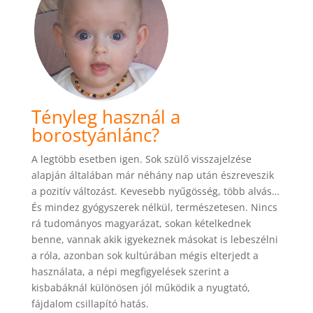
Tényleg használ a
borostyánlánc?
A legtöbb esetben igen. Sok szülő visszajelzése
alapján általában már néhány nap után észreveszik
a pozitív változást. Kevesebb nyűgösség, több alvás…
És mindez gyógyszerek nélkül, természetesen. Nincs
rá tudományos magyarázat, sokan kételkednek
benne, vannak akik igyekeznek másokat is lebeszélni
a róla, azonban sok kultúrában mégis elterjedt a
használata, a népi megfigyelések szerint a
kisbabáknál különösen jól működik a nyugtató,
fájdalom csillapító hatás.