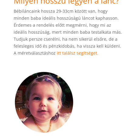
Milyen hosszú legyen a lánc?
Bébiláncaink hossza 29-33cm között van, hogy
minden baba ideális hosszúságú láncot kaphasson.
Érdemes a rendelés előtt megmérni, hogy mi az
ideális hosszúság, mert minden baba testalkata más.
Tudjuk persze cserélni, ha nem sikerül elsőre, de a
felesleges idő és pénzkidobás, ha vissza kell küldeni.
A méretválasztáshoz
itt találsz segítséget.