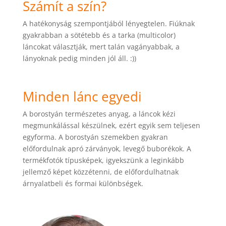
Számít a szín?
A hatékonyság szempontjából lényegtelen. Fiúknak
gyakrabban a sötétebb és a tarka (multicolor)
láncokat választják, mert talán vagányabbak, a
lányoknak pedig minden jól áll. :))
Minden lánc egyedi
A borostyán természetes anyag, a láncok kézi
megmunkálással készülnek, ezért egyik sem teljesen
egyforma. A borostyán szemekben gyakran
előfordulnak apró zárványok, levegő buborékok. A
termékfotók típusképek, igyekszünk a leginkább
jellemző képet közzétenni, de előfordulhatnak
árnyalatbeli és formai különbségek.