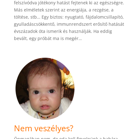
felszívódva jótékony hatást fejtenek ki az egészségre.
Más elméletek szerint az energiája, a rezgése, a
töltése, stb… Egy biztos: nyugtató, fájdalomcsillapító,
gyulladáscsökkentő, immunrendszert erősítő hatását
évszázadok óta ismerik és használják. Ha eddig
bevált, egy próbát ma is megér…
Nem veszélyes?
Önmagában nem, de oda kell figyelnünk a babára,