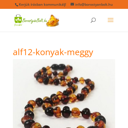
Kerjük írásban kommunikálj!
info@borostyanbolt.hu
alf12-konyak-meggy