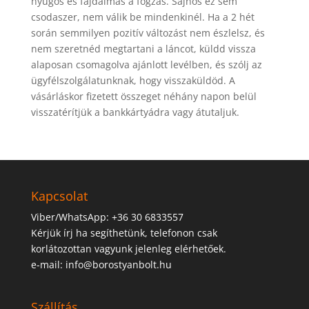
nyűgös és fájdalmas a fogzás. Sajnos ez sem
csodaszer, nem válik be mindenkinél. Ha a 2 hét
során semmilyen pozitív változást nem észlelsz, és
nem szeretnéd megtartani a láncot, küldd vissza
alaposan csomagolva ajánlott levélben, és szólj az
ügyfélszolgálatunknak, hogy visszaküldöd. A
vásárláskor fizetett összeget néhány napon belül
visszatérítjük a bankkártyádra vagy átutaljuk.
Kapcsolat
Viber/WhatsApp: +36 30 6833557
Kérjük írj ha segíthetünk, telefonon csak
korlátozottan vagyunk jelenleg elérhetőek.
e-mail: info@borostyanbolt.hu
Szállítás